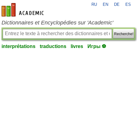
RU
EN
DE
ES
fr-academic.com
Dictionnaires et Encyclopédies sur 'Academic'
Recherche!
interprétations
traductions
livres
Игры ⚽