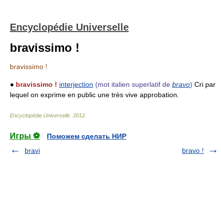
Encyclopédie Universelle
bravissimo !
bravissimo !
●
bravissimo !
interjection
(mot italien superlatif de
bravo
)
Cri par
lequel on exprime en public une très vive approbation.
Encyclopédie Universelle
.
2012
.
Игры ⚽
Поможем сделать НИР
bravi
bravo !