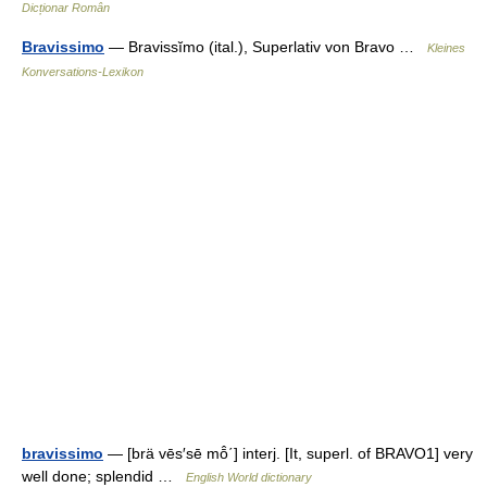
Dicționar Român
Bravissimo
— Bravissĭmo (ital.), Superlativ von Bravo …
Kleines
Konversations-Lexikon
bravissimo
— [brä vēs′sē mō̂΄] interj. [It, superl. of BRAVO1] very
well done; splendid …
English World dictionary