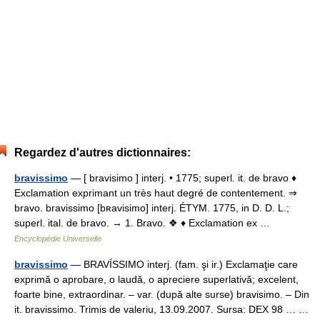
Regardez d'autres dictionnaires:
bravissimo
— [ bravisimo ] interj. • 1775; superl. it. de bravo ♦
Exclamation exprimant un très haut degré de contentement. ⇒
bravo. bravissimo [bʀavisimo] interj. ÉTYM. 1775, in D. D. L.;
superl. ital. de bravo. → 1. Bravo. ❖ ♦ Exclamation ex …
Encyclopédie Universelle
bravissimo
— BRAVÍSSIMO interj. (fam. şi ir.) Exclamaţie care
exprimă o aprobare, o laudă, o apreciere superlativă; excelent,
foarte bine, extraordinar. – var. (după alte surse) bravisimo. – Din
it. bravissimo. Trimis de valeriu, 13.09.2007. Sursa: DEX 98 … …