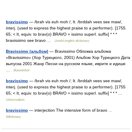
bravissimo
— /brah vis euh moh /; It. /brddah vees see maw/,
interj. (used to express the highest praise to a performer). [1755
65; < It, equiv. to brav(o) BRAVO + issimo superl. suffix] * * *
bravissimo see bravo …
Useful english dictionary
Bravissimo (альбом)
— Bravissimo Обложка альбома
«Bravissimo» (Хор Турецкого, 2001) Альбом Хор Турецкого Дата
выпуска 2001 Жанр Песни на русском языке, иврите и идише
…
Википедия
bravissimo
— /brah vis euh moh /; It. /brddah vees see maw/,
interj. (used to express the highest praise to a performer). [1755
65; < It, equiv. to brav(o) BRAVO + issimo superl. suffix] * * * …
Universalium
bravissimo
— interjection The intensive form of bravo …
Wiktionary