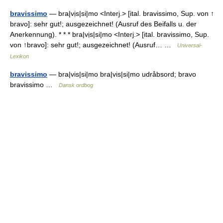
bravissimo
— bra|vịs|si|mo <Interj.> [ital. bravissimo, Sup. von ↑
bravo]: sehr gut!; ausgezeichnet! (Ausruf des Beifalls u. der
Anerkennung). * * * bra|vịs|si|mo <Interj.> [ital. bravissimo, Sup.
von ↑bravo]: sehr gut!; ausgezeichnet! (Ausruf… …
Universal-
Lexikon
bravissimo
— bra|vis|si|mo bra|vis|si|mo udråbsord; bravo
bravissimo …
Dansk ordbog